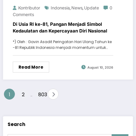
Kontributor
Indonesia
News
Update
0
,
,
Comments
Di Usia RI ke-81, Pangan Menjadi Simbol
Kedaulatan dan Kepercayaan Diri Nasional
*) Oleh : Gavin Asadit Peringatan Hari Ulang Tahun ke
-81 Republik Indonesia menjadi momentum untuk…
Read More
August 10, 2026
Posts
1
2
803
…
pagination
Search