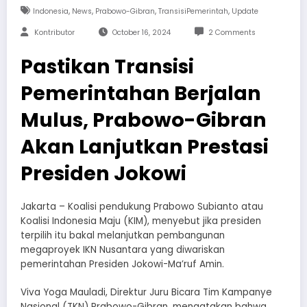
,
,
,
,
Indonesia
News
Prabowo-Gibran
TransisiPemerintah
Update
Kontributor
October 16, 2024
2 Comments
Pastikan Transisi
Pemerintahan Berjalan
Mulus, Prabowo-Gibran
Akan Lanjutkan Prestasi
Presiden Jokowi
Jakarta – Koalisi pendukung Prabowo Subianto atau
Koalisi Indonesia Maju (KIM), menyebut jika presiden
terpilih itu bakal melanjutkan pembangunan
megaproyek IKN Nusantara yang diwariskan
pemerintahan Presiden Jokowi-Ma’ruf Amin.
Viva Yoga Mauladi, Direktur Juru Bicara Tim Kampanye
Nasional (TKN) Prabowo-Gibran, mengatakan bahwa