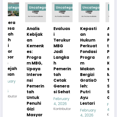
orized
Uncategorized
Uncategorized
Uncategorized
Uncategorize
Analis
Evaluas
Kepasti
Apresia
Kebijak
i
an
si
an
Terukur
Hukum
Pemerin
Kemenk
MBG
Perkuat
tah
es:
Jadi
Fondasi
Pastika
Progra
Langka
Progra
n
m MBG,
h
m
Kualita
h
Upaya
Pemerin
Makan
s Menu
Interve
tah
Bergizi
MBG
nsi
Cetak
GratisO
Tetap
Pemerin
Genera
leh:
Sesuai
tah
si Sehat
Putri
Standar
r
Untuk
Ayu
Gizi
February
Penuhi
Lestari
4, 2026
February
Gizi
Kontributor
4, 2026
February
Masyar
Kontributor
4, 2026