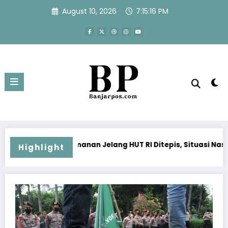
Skip
August 10, 2026
7:15:17 PM
to
content
an Jelang HUT RI Ditepis, Situasi Nasional Dipastikan Kondus
HUT RI ke-81 
Highlight