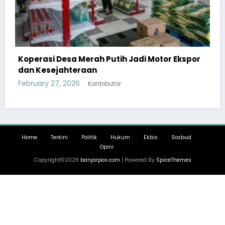
or Ekspor
Analis Kebijakan Kemenkes: Program MB
Upaya Intervensi Pemerintah Untuk Penuh
Masyarakat
February 4, 2026
Kontributor
Home
Terkini
Politik
Hukum
Ekbis
Sosbud
Opini