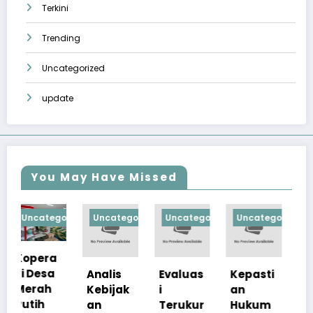
Terkini
Trending
Uncategorized
update
You May Have Missed
gorized
Uncategorized
Uncategorized
Uncategorized
Uncategoriz
Analis
Evaluas
Kepasti
Apresia
Kebijak
i
an
si
an
Terukur
Hukum
Pemerin