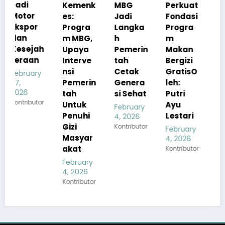
Kemenk
MBG
Perkuat
tah
es:
Jadi
Fondasi
Pastika
Progra
Langka
Progra
n
m MBG,
h
m
Kualita
h
Upaya
Pemerin
Makan
s Menu
Interve
tah
Bergizi
MBG
nsi
Cetak
GratisO
Tetap
y
Pemerin
Genera
leh:
Sesuai
tah
si Sehat
Putri
Standar
r
Untuk
Ayu
Gizi
February
Penuhi
Lestari
4, 2026
February
Gizi
Kontributor
4, 2026
February
Masyar
Kontributor
4, 2026
akat
Kontributor
February
4, 2026
Kontributor