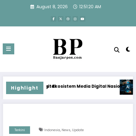
Skip
August 8, 2026
12:51:20 AM
to
content
al
Ekosistem Media Digital Nasional Hadapi Perang Algoritma 
Menjawab Perang Algori
Highlight
,
,
Terkini
Indonesia
News
Update