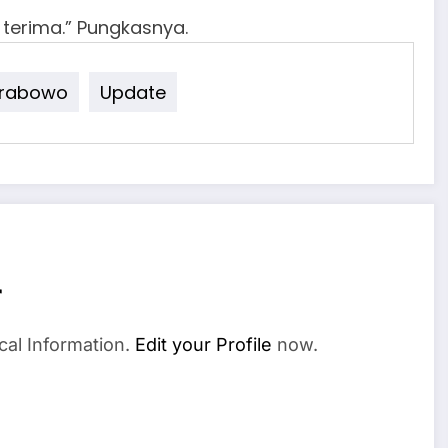
 terima.” Pungkasnya.
rabowo
Update
r
cal Information.
Edit your Profile
now.