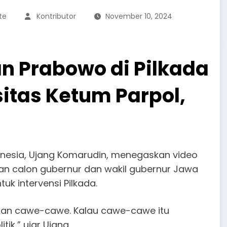
te
Kontributor
November 10, 2024
n Prabowo di Pilkada
itas Ketum Parpol,
donesia, Ujang Komarudin, menegaskan video
n calon gubernur dan wakil gubernur Jawa
uk intervensi Pilkada.
ukan cawe-cawe. Kalau cawe-cawe itu
ik,” ujar Ujang