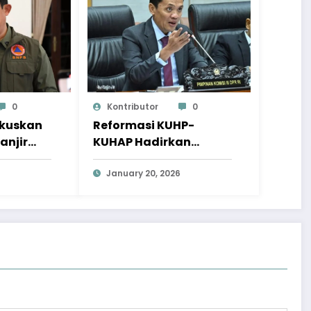
0
Kontributor
0
okuskan
Reformasi KUHP-
anjir
KUHAP Hadirkan
a
Wajah Hukum yang
Lebih Berkeadilan
January 20, 2026