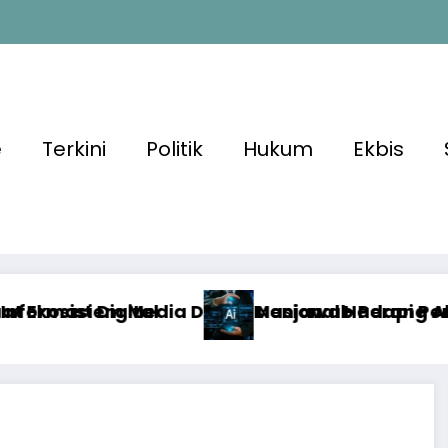
e
Terkini
Politik
Hukum
Ekbis
 Nasional Hadapi Perang Algoritma AI
Menjawab Perang Algoritma AI dengan Etika, V
Al