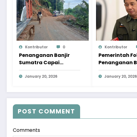
Kontributor
0
Kontributor
Penanganan Banjir
Pemerintah F
Sumatra Capai
Penanganan B
Progres Signifikan,
Sumatra pad
Pemulihan Terus
January 20, 2026
Pemulihan
January 20, 2026
Dipercepat
Berkelanjutan
POST COMMENT
Comments