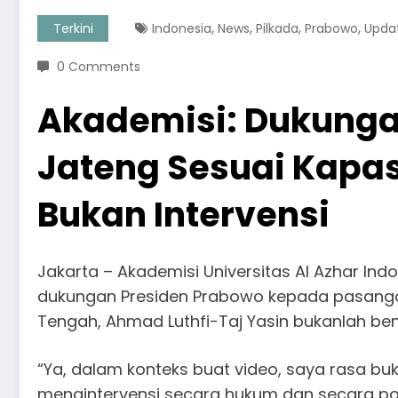
,
,
,
,
Terkini
Indonesia
News
Pilkada
Prabowo
Upda
0 Comments
Akademisi: Dukunga
Jateng Sesuai Kapas
Bukan Intervensi
Jakarta – Akademisi Universitas Al Azhar In
dukungan Presiden Prabowo kepada pasanga
Tengah, Ahmad Luthfi-Taj Yasin bukanlah bent
“Ya, dalam konteks buat video, saya rasa b
mengintervensi secara hukum dan secara polit