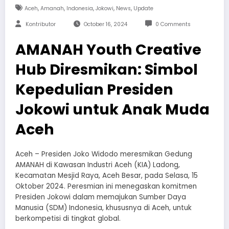
,
,
,
,
,
Aceh
Amanah
Indonesia
Jokowi
News
Update
Kontributor
October 16, 2024
0 Comments
AMANAH Youth Creative
Hub Diresmikan: Simbol
Kepedulian Presiden
Jokowi untuk Anak Muda
Aceh
Aceh – Presiden Joko Widodo meresmikan Gedung
AMANAH di Kawasan Industri Aceh (KIA) Ladong,
Kecamatan Mesjid Raya, Aceh Besar, pada Selasa, 15
Oktober 2024. Peresmian ini menegaskan komitmen
Presiden Jokowi dalam memajukan Sumber Daya
Manusia (SDM) Indonesia, khususnya di Aceh, untuk
berkompetisi di tingkat global.