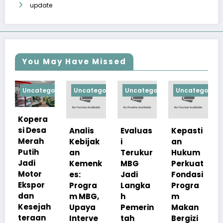
update
You May Have Missed
egorized
Uncategorized
Uncategorized
Uncategorized
Uncategori
a
a
Analis
Evaluas
Kepasti
Apresia
h
Kebijak
i
an
si
an
Terukur
Hukum
Pemerin
Kemenk
MBG
Perkuat
tah
es:
Jadi
Fondasi
Pastika
r
Progra
Langka
Progra
n
m MBG,
h
m
Kualita
ah
Upaya
Pemerin
Makan
s Menu
n
Interve
tah
Bergizi
MBG