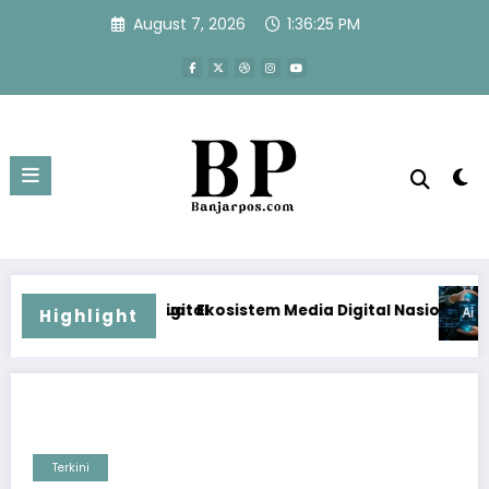
Skip
August 7, 2026
1:36:26 PM
to
content
kosistem Media Digital Nasional Hadapi Perang Algoritma AI
Menjawab Perang Algoritm
Highlight
Terkini