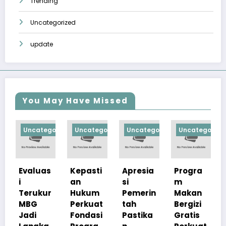
Trending
Uncategorized
update
You May Have Missed
egorized
Uncategorized
Uncategorized
Uncategorized
Uncategori
as
Kepasti
Apresia
Progra
MBG
an
si
m
Capai
ur
Hukum
Pemerin
Makan
60 Juta
Perkuat
tah
Bergizi
Penerim
Fondasi
Pastika
Gratis
a,