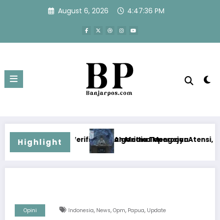
Skip
August 6, 2026
4:47:36 PM
to
content
asi, dan Media Tepercaya
Algoritma Mengejar Atensi, Jurnalisme Menjaga Akurasi 
Highlight
,
,
,
,
Opini
Indonesia
News
Opm
Papua
Update