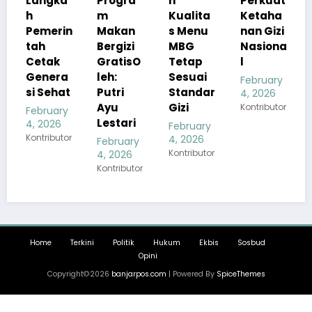
a
Progra
n
Perkuat
Prabow
m
Kualita
Ketaha
o: 1 Juta
in
Makan
s Menu
nan Gizi
Lapang
Bergizi
MBG
Nasiona
an
GratisO
Tetap
l
Kerja
a
leh:
Sesuai
Telah
February
at
Putri
Standar
Tercipt
4, 2026
Ayu
Gizi
a
Kontributor
ry
Lestari
February
February
tor
4, 2026
4, 2026
February
Kontributor
Kontributor
4, 2026
Kontributor
Home
Terkini
Politik
Hukum
Ekbis
Sosbud
Opini
Copyright©2026
banjarpos.com
| Powered By
SpiceThemes