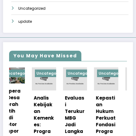
Uncategorized
update
You May Have Missed
orized
Uncategorized
Uncategorized
Uncategorized
Uncategorize
Analis
Evaluas
Kepasti
Apresia
Kebijak
i
an
si
an
Terukur
Hukum
Pemerin
Kemenk
MBG
Perkuat
tah
es:
Jadi
Fondasi
Pastika
Progra
Langka
Progra
n