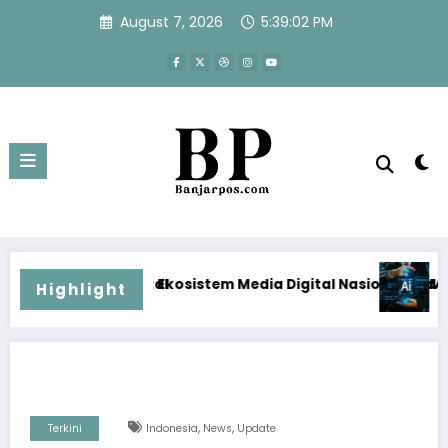
Skip
August 7, 2026
5:39:03 PM
to
content
osistem Media Digital Nasional Hadapi Perang Algoritma AI
Menjawab Perang Algoritm
Highlight
,
,
Terkini
Indonesia
News
Update