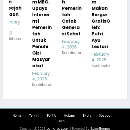
m MBG,
h
m
Kualita
h
Upaya
Pemerin
Makan
s Menu
Interve
tah
Bergizi
MBG
nsi
Cetak
GratisO
Tetap
Pemerin
Genera
leh:
Sesuai
tah
si Sehat
Putri
Standar
r
Untuk
Ayu
Gizi
February
Penuhi
Lestari
4, 2026
February
Gizi
Kontributor
4, 2026
February
Masyar
Kontributor
4, 2026
akat
Kontributor
February
4, 2026
Kontributor
Home
Terkini
Politik
Hukum
Ekbis
Sosbud
Opini
Copyright©2026
banjarpos.com
| Powered By
SpiceThemes