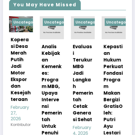
You May Have Missed
gorized
Uncategorized
Uncategorized
Uncategorized
Uncategoriz
a
a
Analis
Evaluas
Kepasti
Apresia
Kebijak
i
an
si
an
Terukur
Hukum
Pemerin
Kemenk
MBG
Perkuat
tah
es:
Jadi
Fondasi
Pastika
Progra
Langka
Progra
n
m MBG,
h
m
Kualita
ah
Upaya
Pemerin
Makan
s Menu
n
Interve
tah
Bergizi
MBG
nsi
Cetak
GratisO
Tetap
y
Pemerin
Genera
leh:
Sesuai
tah
si Sehat
Putri
Standar
or
Untuk
Ayu
Gizi
February
Penuhi
Lestari
4, 2026
February