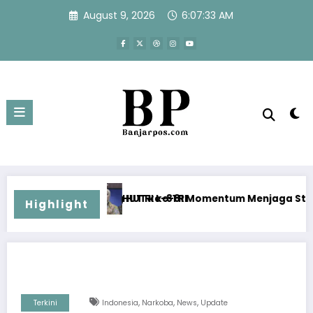
Skip
August 9, 2026
6:07:33 AM
to
content
ang HUT ke-81 RI
HUT RI ke-81 Momentum Menjaga Stabilitas, Keamanan, 
Highlight
,
,
,
Terkini
Indonesia
Narkoba
News
Update