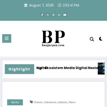
Skip
August 7, 2026
2:52:41 PM
to
content
tal
 Ekosistem Media Digital Nasional Hadapi Perang Algoritma
Menjawab Perang Algor
Highlight
,
,
,
Berita
Diskon
Indonesia
Lebaran
News