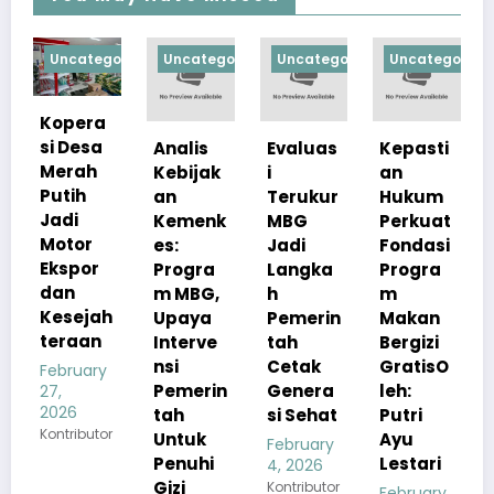
gorized
Uncategorized
Uncategorized
Uncategorized
Uncategoriz
a
a
Analis
Evaluas
Kepasti
Apresia
Kebijak
i
an
si
an
Terukur
Hukum
Pemerin
Kemenk
MBG
Perkuat
tah
es:
Jadi
Fondasi
Pastika
Progra
Langka
Progra
n
m MBG,
h
m
Kualita
ah
Upaya
Pemerin
Makan
s Menu
n
Interve
tah
Bergizi
MBG
nsi
Cetak
GratisO
Tetap
y
Pemerin
Genera
leh:
Sesuai
tah
si Sehat
Putri
Standar
or
Untuk
Ayu
Gizi
February
Penuhi
Lestari
4, 2026
February
Gizi
Kontributor
4, 2026
February