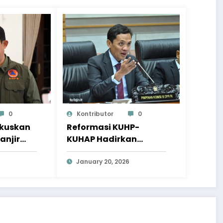
0
Kontributor
0
okuskan
Reformasi KUHP-
anjir
KUHAP Hadirkan
a
Wajah Hukum yang
Lebih Berkeadilan
January 20, 2026