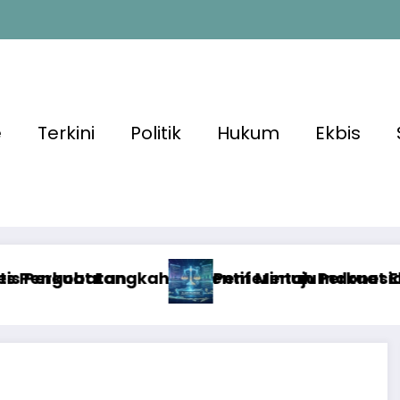
e
Terkini
Politik
Hukum
Ekbis
f Menuju Indonesia Lebih Sehat
erintah Perkuat Ekosistem Media Digital Nasion
Disinf