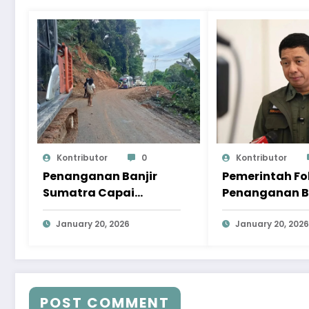
Kontributor
0
Kontributor
Penanganan Banjir
Pemerintah F
Sumatra Capai
Penanganan B
Progres Signifikan,
Sumatra pad
Pemulihan Terus
January 20, 2026
Pemulihan
January 20, 2026
Dipercepat
Berkelanjutan
POST COMMENT