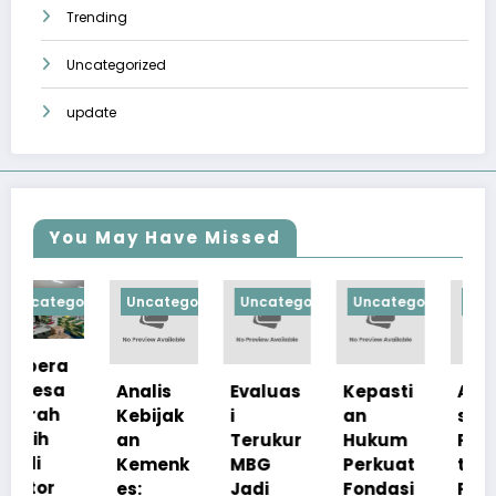
Trending
Uncategorized
update
You May Have Missed
orized
Uncategorized
Uncategorized
Uncategorized
Uncategorize
Analis
Evaluas
Kepasti
Apresia
Kebijak
i
an
si
an
Terukur
Hukum
Pemerin
Kemenk
MBG
Perkuat
tah
es:
Jadi
Fondasi
Pastika