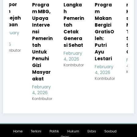
Progra
Langka
Progra
n
m MBG,
h
m
Kualita
h
Upaya
Pemerin
Makan
s Menu
Interve
tah
Bergizi
MBG
nsi
Cetak
GratisO
Tetap
Pemerin
Genera
leh:
Sesuai
tah
si Sehat
Putri
Standar
r
Untuk
Ayu
Gizi
February
Penuhi
Lestari
4, 2026
February
Gizi
Kontributor
4, 2026
February
Masyar
Kontributor
4, 2026
akat
Kontributor
February
4, 2026
Kontributor
Home
Terkini
Politik
Hukum
Ekbis
Sosbud