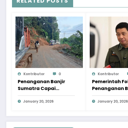
RELATED POSTS
Kontributor
0
Kontributor
Penanganan Banjir
Pemerintah F
Sumatra Capai
Penanganan B
Progres Signifikan,
Sumatra pad
Pemulihan Terus
January 20, 2026
Pemulihan
January 20, 2026
Dipercepat
Berkelanjutan