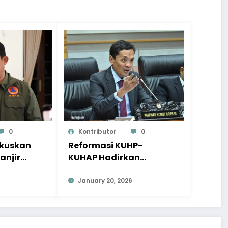
0
Kontributor
0
okuskan
Reformasi KUHP-
anjir
KUHAP Hadirkan
a
Wajah Hukum yang
Lebih Berkeadilan
January 20, 2026