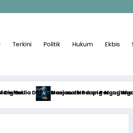
e
Terkini
Politik
Hukum
Ekbis
 Hadapi Perang Algoritma AI
 Perang Algoritma AI dengan Etika, Verifikasi
Algoritma M