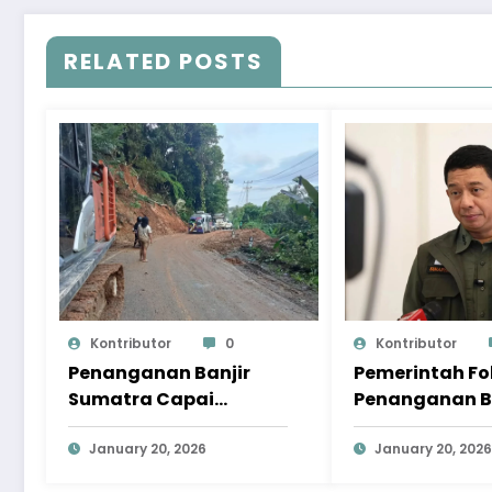
RELATED POSTS
Kontributor
0
Kontributor
Penanganan Banjir
Pemerintah F
Sumatra Capai
Penanganan B
Progres Signifikan,
Sumatra pad
Pemulihan Terus
January 20, 2026
Pemulihan
January 20, 2026
Dipercepat
Berkelanjutan