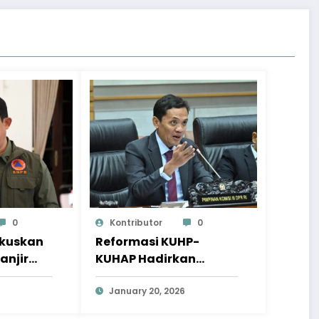
0
Kontributor
0
okuskan
Reformasi KUHP-
anjir
KUHAP Hadirkan
a
Wajah Hukum yang
Lebih Berkeadilan
January 20, 2026