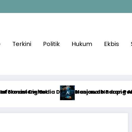
e
Terkini
Politik
Hukum
Ekbis
Nasional Hadapi Perang Algoritma AI
enjawab Perang Algoritma AI dengan Etika, Ve
Alg