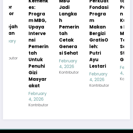
Kemenk
MBG
Perkuat
tah
es:
Jadi
Fondasi
Pastika
Progra
Langka
Progra
n
m MBG,
h
m
Kualita
h
Upaya
Pemerin
Makan
s Menu
Interve
tah
Bergizi
MBG
nsi
Cetak
GratisO
Tetap
Pemerin
Genera
leh:
Sesuai
tah
si Sehat
Putri
Standar
r
Untuk
Ayu
Gizi
February
Penuhi
Lestari
4, 2026
February
Gizi
Kontributor
4, 2026
February
Masyar
Kontributor
4, 2026
akat
Kontributor
February
4, 2026
Kontributor