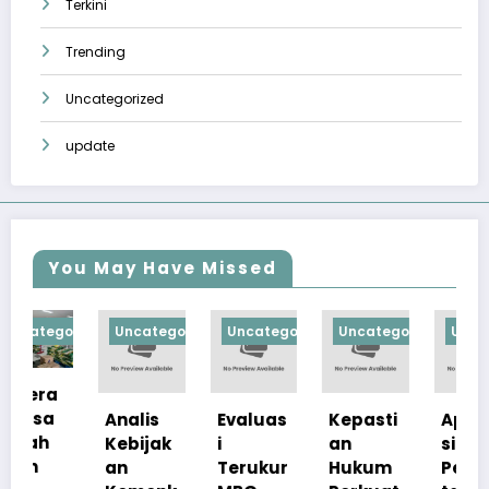
Terkini
Trending
Uncategorized
update
You May Have Missed
orized
Uncategorized
Uncategorized
Uncategorized
Uncategorize
Analis
Evaluas
Kepasti
Apresia
Kebijak
i
an
si
an
Terukur
Hukum
Pemerin