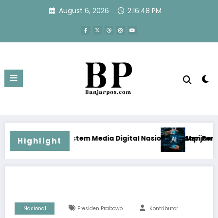
Skip
August 6, 2026
2:16:49 PM
to
content
m Media Digital Nasional Hadapi Perang Algoritma AI
Menjawab Perang Algoritma AI d
Highlight
Nasional
Presiden Prabowo
Kontributor