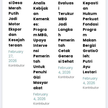
Analis
Evaluas
Kepasti
Apresia
Kebijak
i
an
si
an
Terukur
Hukum
Pemerin
Kemenk
MBG
Perkuat
tah
es:
Jadi
Fondasi
Pastika
Progra
Langka
Progra
n
m MBG,
h
m
Kualita
h
Upaya
Pemerin
Makan
s Menu
Interve
tah
Bergizi
MBG
nsi
Cetak
GratisO
Tetap
y
Pemerin
Genera
leh:
Sesuai
tah
si Sehat
Putri
Standar
or
Untuk
Ayu
Gizi
February
Penuhi
Lestari
4, 2026
February
Gizi
Kontributor
4, 2026
February
Masyar
Kontributor
4, 2026
akat
Kontributor
February
4, 2026
Kontributor