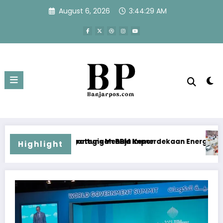
Skip
August 6, 2026
3:44:29 AM
to
content
tungan BBM Impor
gis Menuju Kemerdekaan Energi Indonesia
Sekolah Rakyat Masuk 
Highlight