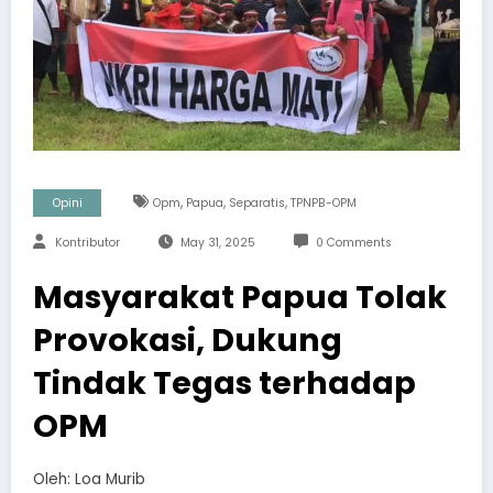
,
,
,
Opini
Opm
Papua
Separatis
TPNPB-OPM
Kontributor
May 31, 2025
0 Comments
Masyarakat Papua Tolak
Provokasi, Dukung
Tindak Tegas terhadap
OPM
Oleh: Loa Murib