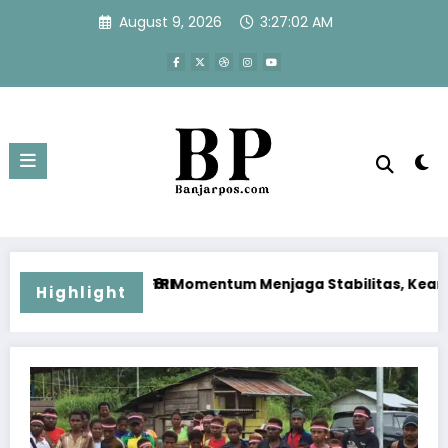
Skip
August 9, 2026
3:27:03 AM
to
content
 Momentum Menjaga Stabilitas, Keamanan, dan Optimisme
Disrupsi AI Diwa
Highlight