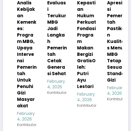
Analis
Evaluas
Kepasti
Apresia
Kebijak
i
an
si
an
Terukur
Hukum
Pemerin
Kemenk
MBG
Perkuat
tah
es:
Jadi
Fondasi
Pastika
Progra
Langka
Progra
n
m MBG,
h
m
Kualita
Upaya
Pemerin
Makan
s Menu
Interve
tah
Bergizi
MBG
nsi
Cetak
GratisO
Tetap
Pemerin
Genera
leh:
Sesuai
tah
si Sehat
Putri
Standar
Untuk
Ayu
Gizi
February
Penuhi
Lestari
4, 2026
February
Gizi
Kontributor
4, 2026
February
Masyar
Kontributor
4, 2026
akat
Kontributor
February
4, 2026
Kontributor