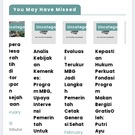
You May Have Missed
orized
Uncategorized
Uncategorized
Uncategorized
Uncategorize
Analis
Evaluas
Kepasti
Apresia
Kebijak
i
an
si
an
Terukur
Hukum
Pemerin
Kemenk
MBG
Perkuat
tah
es:
Jadi
Fondasi
Pastika
Progra
Langka
Progra
n
m MBG,
h
m
Kualita
h
Upaya
Pemerin
Makan
s Menu
Interve
tah
Bergizi
MBG
nsi
Cetak
GratisO
Tetap
Pemerin
Genera
leh:
Sesuai
tah
si Sehat
Putri
Standar
r
Untuk
Ayu
Gizi
February