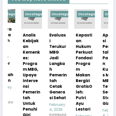
orized
Uncategorized
Uncategorized
Uncategorized
Uncategorize
Analis
Evaluas
Kepasti
Apresia
Kebijak
i
an
si
an
Terukur
Hukum
Pemerin
Kemenk
MBG
Perkuat
tah
es:
Jadi
Fondasi
Pastika
Progra
Langka
Progra
n
m MBG,
h
m
Kualita
h
Upaya
Pemerin
Makan
s Menu
Interve
tah
Bergizi
MBG
nsi
Cetak
GratisO
Tetap
Pemerin
Genera
leh:
Sesuai
tah
si Sehat
Putri
Standar
r
Untuk
Ayu
Gizi
February
Penuhi
Lestari
4, 2026
February
Gizi
Kontributor
4, 2026