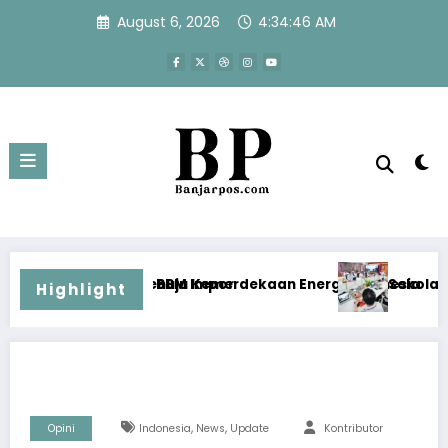
Skip
August 6, 2026
4:34:47 AM
to
content
Impor
Kemerdekaan Energi Indonesia
Sekolah Rakyat Masuk Kajian Evi
Highlight
,
,
Opini
Indonesia
News
Update
Kontributor