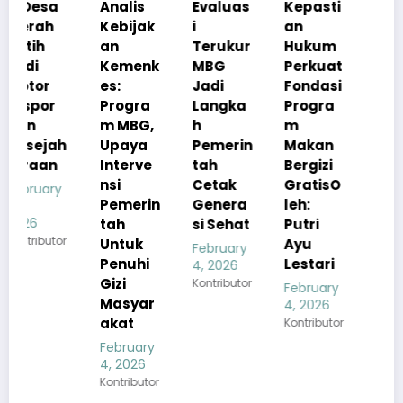
Analis
Evaluas
Kepasti
Apresia
Kebijak
i
an
si
an
Terukur
Hukum
Pemerin
Kemenk
MBG
Perkuat
tah
es:
Jadi
Fondasi
Pastika
Progra
Langka
Progra
n
m MBG,
h
m
Kualita
h
Upaya
Pemerin
Makan
s Menu
Interve
tah
Bergizi
MBG
nsi
Cetak
GratisO
Tetap
Pemerin
Genera
leh:
Sesuai
tah
si Sehat
Putri
Standar
r
Untuk
Ayu
Gizi
February
Penuhi
Lestari
4, 2026
February
Gizi
Kontributor
4, 2026
February
Masyar
Kontributor
4, 2026
akat
Kontributor
February
4, 2026
Kontributor