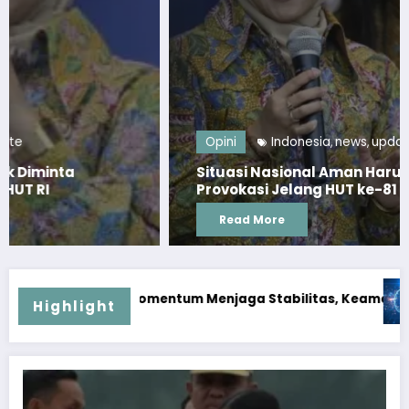
Opini
Indonesia
news
update
,
,
Situasi Nasional Aman Harus Dijaga dari
Provokasi Jelang HUT ke-81 RI
Read More
litas, Keamanan, dan Optimisme
Disrupsi AI Diwaspadai, Pemerintah Doron
Highlight