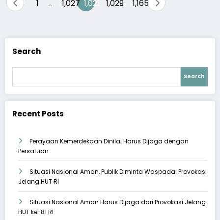
Posts
1
1,027
1,028
1,029
1,165
…
…
pagination
Search
Search
Recent Posts
Perayaan Kemerdekaan Dinilai Harus Dijaga dengan
Persatuan
Situasi Nasional Aman, Publik Diminta Waspadai Provokasi
Jelang HUT RI
Situasi Nasional Aman Harus Dijaga dari Provokasi Jelang
HUT ke-81 RI