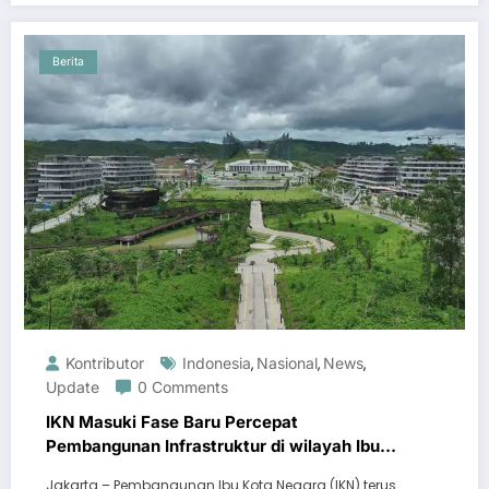
Berita
Kontributor
Indonesia
Nasional
News
,
,
,
Update
0 Comments
IKN Masuki Fase Baru Percepat
Pembangunan Infrastruktur di wilayah Ibu
Kota
Jakarta – Pembangunan Ibu Kota Negara (IKN) terus