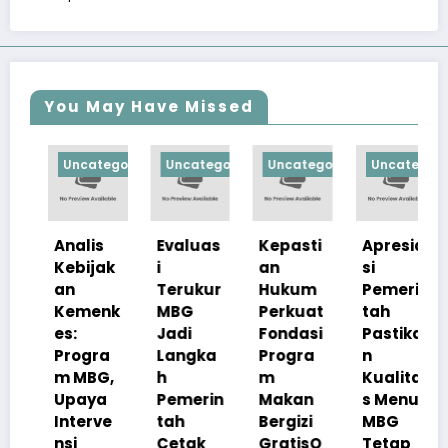
You May Have Missed
gorized
Uncategorized
Uncategorized
Uncategorized
Uncategoriz
Evaluas
Kepasti
Apresia
Progra
k
i
an
si
m
Terukur
Hukum
Pemerin
Makan
k
MBG
Perkuat
tah
Bergizi
Jadi
Fondasi
Pastika
Gratis
Langka
Progra
n
Perkuat
,
h
m
Kualita
Ketaha
Pemerin
Makan
s Menu
nan Gizi
e
tah
Bergizi
MBG
Nasiona
Cetak
GratisO
Tetap
l