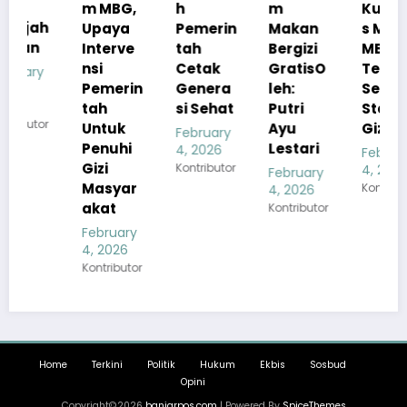
m MBG,
h
m
Kualita
Upaya
Pemerin
Makan
s Menu
Interve
tah
Bergizi
MBG
nsi
Cetak
GratisO
Tetap
Pemerin
Genera
leh:
Sesuai
tah
si Sehat
Putri
Standar
Untuk
Ayu
Gizi
February
Penuhi
Lestari
4, 2026
February
Gizi
Kontributor
4, 2026
February
Masyar
Kontributor
4, 2026
akat
Kontributor
February
4, 2026
Kontributor
Home
Terkini
Politik
Hukum
Ekbis
Sosbud
Opini
Copyright©2026
banjarpos.com
| Powered By
SpiceThemes