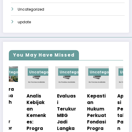
Uncategorized
update
You May Have Missed
orized
Uncategorized
Uncategorized
Uncategorized
Uncategorize
Analis
Evaluas
Kepasti
Apresia
Kebijak
i
an
si
an
Terukur
Hukum
Pemerin
Kemenk
MBG
Perkuat
tah
es:
Jadi
Fondasi
Pastika
Progra
Langka
Progra
n