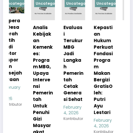
orized
Uncategorized
Uncategorized
Uncategorized
Uncategorize
Analis
Evaluas
Kepasti
Apresia
Kebijak
i
an
si
an
Terukur
Hukum
Pemerin
Kemenk
MBG
Perkuat
tah
es:
Jadi
Fondasi
Pastika
Progra
Langka
Progra
n
m MBG,
h
m
Kualita
h
Upaya
Pemerin
Makan
s Menu
Interve
tah
Bergizi
MBG
nsi
Cetak
GratisO
Tetap
Pemerin
Genera
leh:
Sesuai
tah
si Sehat
Putri
Standar
r
Untuk
Ayu
Gizi
February
Penuhi
Lestari
4, 2026
February
Gizi
Kontributor
4, 2026
February
Masyar
Kontributor
4, 2026
akat
Kontributor