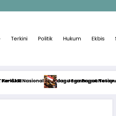
e
Terkini
Politik
Hukum
Ekbis
n Jaga Papua Tetap Aman Menjelang HUT Ke-81
a Semangat Nasionalisme dan Kondusivitas K
Situa