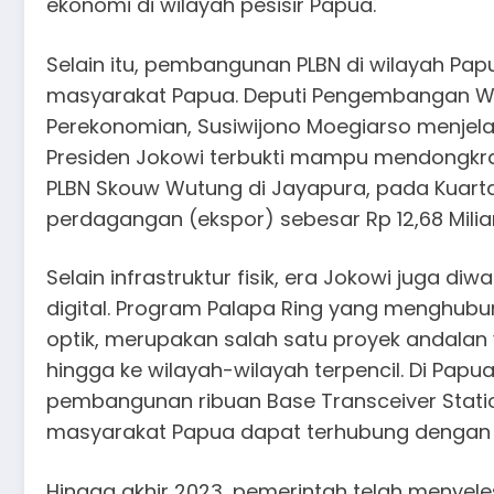
ekonomi di wilayah pesisir Papua.
Selain itu, pembangunan PLBN di wilayah P
masyarakat Papua. Deputi Pengembangan W
Perekonomian, Susiwijono Moegiarso menjel
Presiden Jokowi terbukti mampu mendongkra
PLBN Skouw Wutung di Jayapura, pada Kuarta
perdagangan (ekspor) sebesar Rp 12,68 Miliar
Selain infrastruktur fisik, era Jokowi juga d
digital. Program Palapa Ring yang menghubun
optik, merupakan salah satu proyek andalan
hingga ke wilayah-wilayah terpencil. Di Papu
pembangunan ribuan Base Transceiver Stati
masyarakat Papua dapat terhubung dengan ja
Hingga akhir 2023, pemerintah telah menyeles