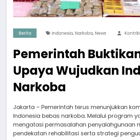
,
,
Berita
Indonesia
Narkoba
News
Kontri
Pemerintah Buktika
Upaya Wujudkan Ind
Narkoba
Jakarta – Pemerintah terus menunjukkan k
Indonesia bebas narkoba. Melalui program yan
mengatasi permasalahan penyalahgunaan n
pendekatan rehabilitasi serta strategi pen