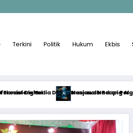
e
Terkini
Politik
Hukum
Ekbis
l Hadapi Perang Algoritma AI
 Perang Algoritma AI dengan Etika, Verifikasi
Algoritma M