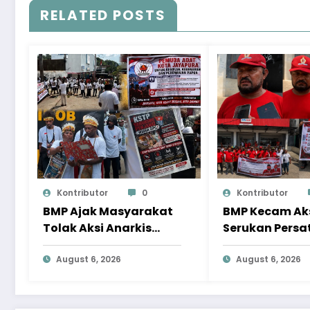
RELATED POSTS
Kontributor
0
Kontributor
BMP Ajak Masyarakat
BMP Kecam Aks
Tolak Aksi Anarkis
Serukan Persa
Demi Menjaga
Demi Papua y
Keamanan dan
August 6, 2026
Kondusif
August 6, 2026
Pembangunan Papua