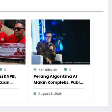
0
Kontributor
0
i KNPB,
Perang Algoritma AI
tuan
Makin Kompleks, Publik
ang
Diminta Verifikasi
Informasi Digital
August 6, 2026