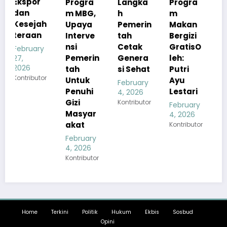
Progra
Langka
Progra
n
m MBG,
h
m
Kualita
h
Upaya
Pemerin
Makan
s Menu
Interve
tah
Bergizi
MBG
nsi
Cetak
GratisO
Tetap
y
Pemerin
Genera
leh:
Sesuai
tah
si Sehat
Putri
Standar
or
Untuk
Ayu
Gizi
February
Penuhi
Lestari
4, 2026
February
Gizi
Kontributor
4, 2026
February
Masyar
Kontributor
4, 2026
akat
Kontributor
February
4, 2026
Kontributor
Home
Terkini
Politik
Hukum
Ekbis
Sosbud
Opini