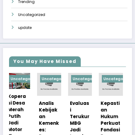
Trending
Uncategorized
update
You May Have Missed
gorized
Uncategorized
Uncategorized
Uncategorized
Uncategoriz
a
Analis
Evaluas
Kepasti
Apresia
Kebijak
i
an
si
an
Terukur
Hukum
Pemerin
Kemenk
MBG
Perkuat
tah
es:
Jadi
Fondasi
Pastika