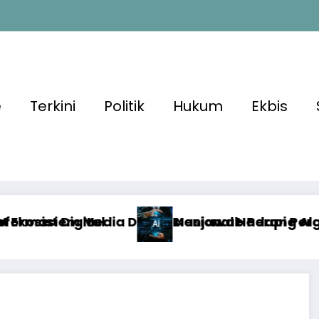
e
Terkini
Politik
Hukum
Ekbis
l Nasional Hadapi Perang Algoritma AI
Menjawab Perang Algoritma AI dengan Etika, V
A