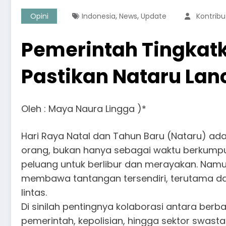
,
,
Opini
Indonesia
News
Update
Kontribu
Pemerintah Tingkatk
Pastikan Nataru Lan
Oleh : Maya Naura Lingga )*
Hari Raya Natal dan Tahun Baru (Nataru) ad
orang, bukan hanya sebagai waktu berkumpul
peluang untuk berlibur dan merayakan. Namun
membawa tantangan tersendiri, terutama da
lintas.
Di sinilah pentingnya kolaborasi antara berb
pemerintah, kepolisian, hingga sektor swast