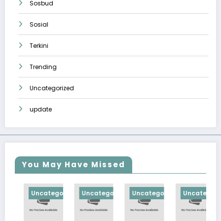
Sosbud
Sosial
Terkini
Trending
Uncategorized
update
You May Have Missed
rized
Uncategorized
Uncategorized
Uncategorized
Uncategorized