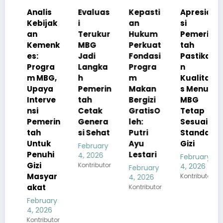
Analis
Evaluas
Kepasti
Apresia
Kebijak
i
an
si
an
Terukur
Hukum
Pemerin
Kemenk
MBG
Perkuat
tah
es:
Jadi
Fondasi
Pastika
Progra
Langka
Progra
n
m MBG,
h
m
Kualita
Upaya
Pemerin
Makan
s Menu
Interve
tah
Bergizi
MBG
nsi
Cetak
GratisO
Tetap
Pemerin
Genera
leh:
Sesuai
tah
si Sehat
Putri
Standar
Untuk
Ayu
Gizi
February
Penuhi
Lestari
4, 2026
February
Gizi
Kontributor
4, 2026
February
Masyar
Kontributor
4, 2026
akat
Kontributor
February
4, 2026
Kontributor