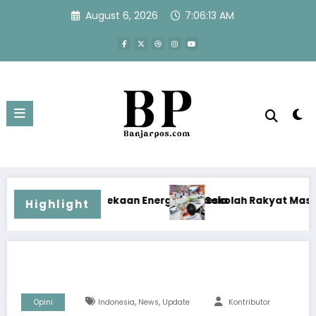
Skip
August 6, 2026
7:06:14 AM
to
content
Energi Indonesia
Sekolah Rakyat Masuk Kajian Evidence-Based 
Highlight
,
,
Opini
Indonesia
News
Update
Kontributor