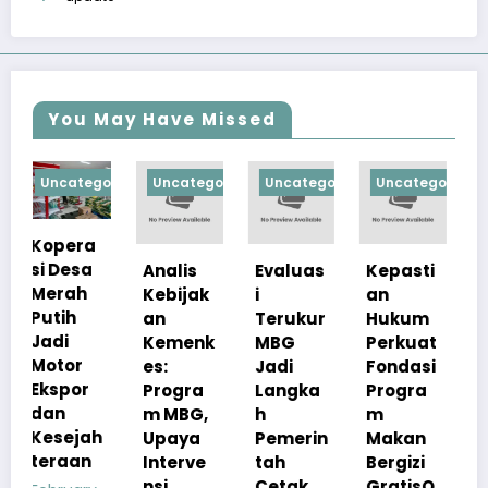
You May Have Missed
gorized
Uncategorized
Uncategorized
Uncategorized
Uncategoriz
a
Analis
Evaluas
Kepasti
Apresia
Kebijak
i
an
si
an
Terukur
Hukum
Pemerin
Kemenk
MBG
Perkuat
tah
es:
Jadi
Fondasi
Pastika
Progra
Langka
Progra
n
m MBG,
h
m
Kualita
h
Upaya
Pemerin
Makan
s Menu
Interve
tah
Bergizi
MBG
nsi
Cetak
GratisO
Tetap