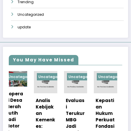
Trending
Uncategorized
update
You May Have Missed
orized
Uncategorized
Uncategorized
Uncategorized
Uncategorize
Analis
Evaluas
Kepasti
Apresia
Kebijak
i
an
si
an
Terukur
Hukum
Pemerin
Kemenk
MBG
Perkuat
tah
es:
Jadi
Fondasi
Pastika