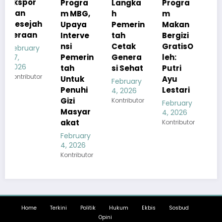
Progra
Langka
Progra
n
m MBG,
h
m
Kualita
h
Upaya
Pemerin
Makan
s Menu
Interve
tah
Bergizi
MBG
nsi
Cetak
GratisO
Tetap
Pemerin
Genera
leh:
Sesuai
tah
si Sehat
Putri
Standar
r
Untuk
Ayu
Gizi
February
Penuhi
Lestari
4, 2026
February
Gizi
Kontributor
4, 2026
February
Masyar
Kontributor
4, 2026
akat
Kontributor
February
4, 2026
Kontributor
Home
Terkini
Politik
Hukum
Ekbis
Sosbud
Opini