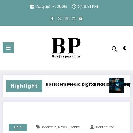
Skip
August 7, 2026
2:29:52 PM
to
content
tem Media Digital Nasional Hadapi Perang Algoritma AI
Menjawab Perang Algoritma AI 
Highlight
,
,
Opini
Indonesia
News
Update
Kontributor