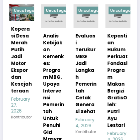
egorized
Uncategorized
Uncategorized
Uncategorized
Uncategori
a
a
Analis
Evaluas
Kepasti
Apresia
Kebijak
i
an
si
an
Terukur
Hukum
Pemerin
Kemenk
MBG
Perkuat
tah
es:
Jadi
Fondasi
Pastika
r
Progra
Langka
Progra
n
m MBG,
h
m
Kualita
ah
Upaya
Pemerin
Makan
s Menu
n
Interve
tah
Bergizi
MBG
nsi
Cetak
GratisO
Tetap
ry
Pemerin
Genera
leh:
Sesuai
tah
si Sehat
Putri
Standar
tor
Untuk
Ayu
Gizi
February
Penuhi
Lestari
4, 2026
February
Gizi
Kontributor
4, 2026
February
Masyar
Kontributor
4, 2026