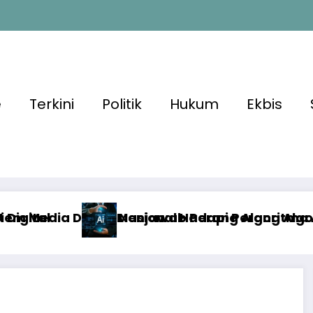
e
Terkini
Politik
Hukum
Ekbis
Hadapi Perang Algoritma AI
erang Algoritma AI dengan Etika, Verifikasi,
Algoritma Me