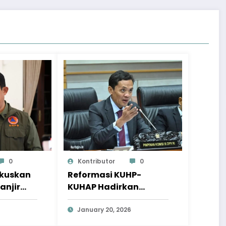
0
Kontributor
0
okuskan
Reformasi KUHP-
anjir
KUHAP Hadirkan
a
Wajah Hukum yang
Lebih Berkeadilan
January 20, 2026