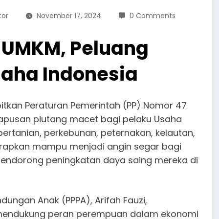
tor
November 17, 2024
0 Comments
 UMKM, Peluang
aha Indonesia
bitkan Peraturan Pemerintah (PP) Nomor 47
apusan piutang macet bagi pelaku Usaha
pertanian, perkebunan, peternakan, kelautan,
diharapkan mampu menjadi angin segar bagi
mendorong peningkatan daya saing mereka di
ungan Anak (PPPA), Arifah Fauzi,
k mendukung peran perempuan dalam ekonomi