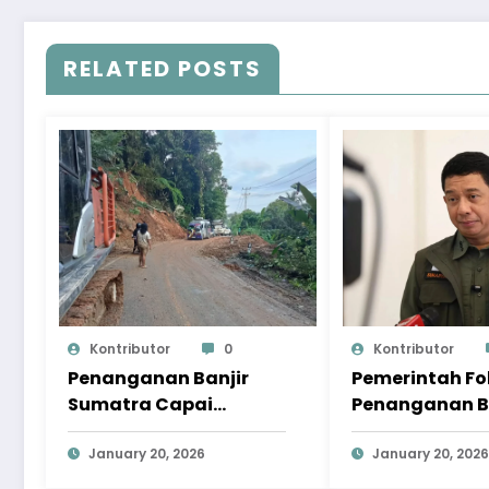
RELATED POSTS
Kontributor
0
Kontributor
Penanganan Banjir
Pemerintah F
Sumatra Capai
Penanganan B
Progres Signifikan,
Sumatra pad
Pemulihan Terus
January 20, 2026
Pemulihan
January 20, 2026
Dipercepat
Berkelanjutan