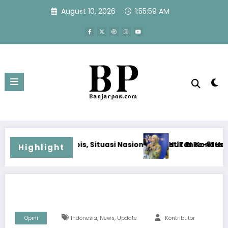
Skip
August 10, 2026
1:56:00 AM
to
content
ituasi Nasional Dipastikan Kondusif
HUT RI ke-81 Harus Dirayakan dengan Fa
Highlight
,
,
Opini
Indonesia
News
Update
Kontributor