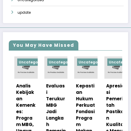
update
You May Have Missed
orized
Uncategorized
Uncategorized
Uncategorized
Uncategorize
Analis
Evaluas
Kepasti
Apresia
Kebijak
i
an
si
an
Terukur
Hukum
Pemerin
Kemenk
MBG
Perkuat
tah
es:
Jadi
Fondasi
Pastika
Progra
Langka
Progra
n
m MBG,
h
m
Kualita
Upaya
Pemerin
Makan
s Menu