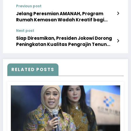
Previous post
Jelang Peresmian AMANAH, Program
Rumah Kemasan Wadah Kreatif bagi
Pemuda Aceh Kembangkan Ekonomi
Next post
Kreatif
Siap Diresmikan, Presiden Jokowi Dorong
Peningkatan Kualitas Pengrajin Tenun
Melalui Program AMANAH
RELATED POSTS