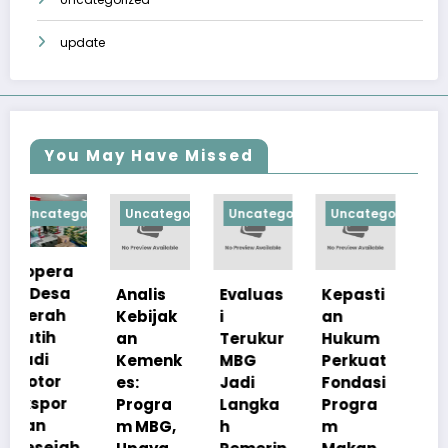
update
You May Have Missed
orized
Uncategorized
Uncategorized
Uncategorized
Uncategorize
Analis
Evaluas
Kepasti
Apresia
Kebijak
i
an
si
an
Terukur
Hukum
Pemerin
Kemenk
MBG
Perkuat
tah
es:
Jadi
Fondasi
Pastika
Progra
Langka
Progra
n
m MBG,
h
m
Kualita
h