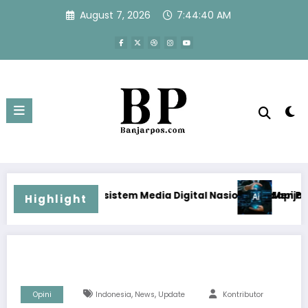
Skip
August 7, 2026
7:44:41 AM
to
content
 Media Digital Nasional Hadapi Perang Algoritma AI
Menjawab Perang Algoritma AI de
Highlight
,
,
Opini
Indonesia
News
Update
Kontributor