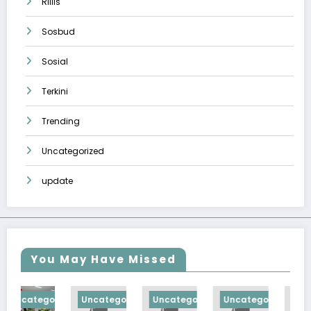
Rillis
Sosbud
Sosial
Terkini
Trending
Uncategorized
update
You May Have Missed
orized
Uncategorized
Uncategorized
Uncategorized
Uncategorize