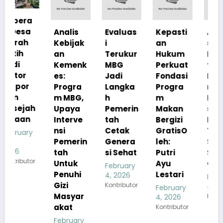
Analis
Evaluas
Kepasti
Apresia
Kebijak
i
an
si
an
Terukur
Hukum
Pemerin
Kemenk
MBG
Perkuat
tah
es:
Jadi
Fondasi
Pastika
Progra
Langka
Progra
n
m MBG,
h
m
Kualita
h
Upaya
Pemerin
Makan
s Menu
Interve
tah
Bergizi
MBG
nsi
Cetak
GratisO
Tetap
Pemerin
Genera
leh:
Sesuai
tah
si Sehat
Putri
Standar
r
Untuk
Ayu
Gizi
February
Penuhi
Lestari
4, 2026
February
Gizi
Kontributor
4, 2026
February
Masyar
Kontributor
4, 2026
akat
Kontributor
February