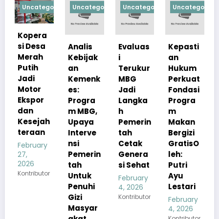
tegorized
Uncategorized
Uncategorized
Uncategorized
Uncategor
ra
sa
Analis
Evaluas
Kepasti
Apresia
h
Kebijak
i
an
si
an
Terukur
Hukum
Pemerin
Kemenk
MBG
Perkuat
tah
r
es:
Jadi
Fondasi
Pastika
or
Progra
Langka
Progra
n
m MBG,
h
m
Kualita
jah
Upaya
Pemerin
Makan
s Menu
an
Interve
tah
Bergizi
MBG
nsi
Cetak
GratisO
Tetap
ary
Pemerin
Genera
leh:
Sesuai
tah
si Sehat
Putri
Standar
utor
Untuk
Ayu
Gizi
February
Penuhi
Lestari
4, 2026
February
Gizi
Kontributor
4, 2026
February
Masyar
Kontributor
4, 2026
akat
Kontributor