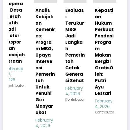
Analis
Evaluas
Kepasti
Apresia
Kebijak
i
an
si
an
Terukur
Hukum
Pemerin
Kemenk
MBG
Perkuat
tah
es:
Jadi
Fondasi
Pastika
Progra
Langka
Progra
n
m MBG,
h
m
Kualita
h
Upaya
Pemerin
Makan
s Menu
Interve
tah
Bergizi
MBG
nsi
Cetak
GratisO
Tetap
y
Pemerin
Genera
leh:
Sesuai
tah
si Sehat
Putri
Standar
r
Untuk
Ayu
Gizi
February
Penuhi
Lestari
4, 2026
February
Gizi
Kontributor
4, 2026
February
Masyar
Kontributor
4, 2026
akat
Kontributor
February
4, 2026