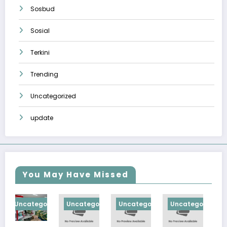
Sosbud
Sosial
Terkini
Trending
Uncategorized
update
You May Have Missed
gorized
Uncategorized
Uncategorized
Uncategorized
Uncategoriz