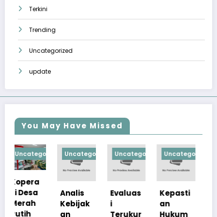
Terkini
Trending
Uncategorized
update
You May Have Missed
gorized
Uncategorized
Uncategorized
Uncategorized
Uncategoriz
Analis
Evaluas
Kepasti
Apresia
Kebijak
i
an
si
an
Terukur
Hukum
Pemerin