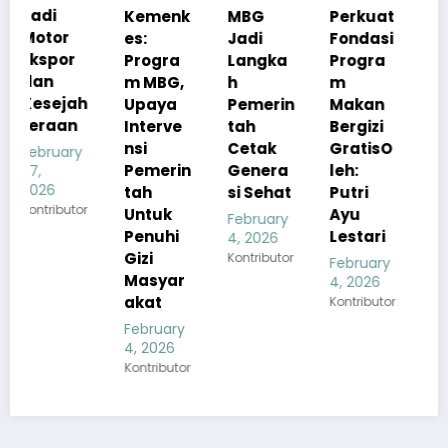
Kemenk
MBG
Perkuat
tah
es:
Jadi
Fondasi
Pastika
Progra
Langka
Progra
n
m MBG,
h
m
Kualita
h
Upaya
Pemerin
Makan
s Menu
Interve
tah
Bergizi
MBG
nsi
Cetak
GratisO
Tetap
y
Pemerin
Genera
leh:
Sesuai
tah
si Sehat
Putri
Standar
r
Untuk
Ayu
Gizi
February
Penuhi
Lestari
4, 2026
February
Gizi
Kontributor
4, 2026
February
Masyar
Kontributor
4, 2026
akat
Kontributor
February
4, 2026
Kontributor