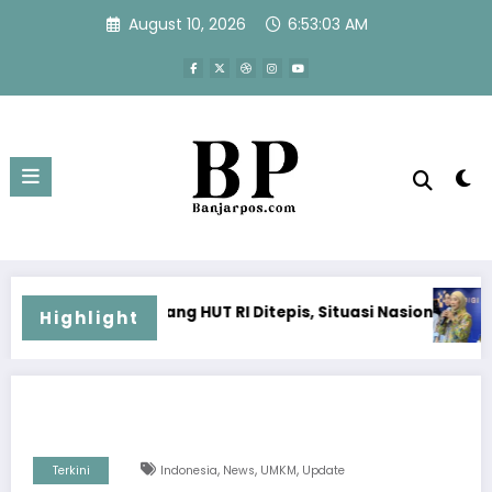
Skip
August 10, 2026
6:53:03 AM
to
content
 HUT RI Ditepis, Situasi Nasional Dipastikan Kondusif
HUT RI ke-81 Harus Di
Highlight
,
,
,
Terkini
Indonesia
News
UMKM
Update