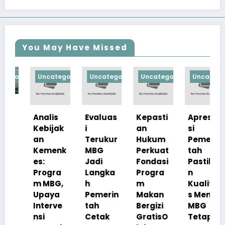
You May Have Missed
orized
Uncategorized
Uncategorized
Uncategorized
Uncategorize
Analis
Evaluas
Kepasti
Apresia
Kebijak
i
an
si
an
Terukur
Hukum
Pemerin
Kemenk
MBG
Perkuat
tah
es:
Jadi
Fondasi
Pastika
Progra
Langka
Progra
n
m MBG,
h
m
Kualita
Upaya
Pemerin
Makan
s Menu
Interve
tah
Bergizi
MBG
nsi
Cetak
GratisO
Tetap