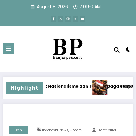
Skip
August 8, 2026
7:01:51 AM
to
content
alisme dan Jaga Papua Tetap Aman Menjelang HUT Ke-81 RI
Jaga Semangat Nasionalisme dan Kondu
Highlight
,
,
Opini
Indonesia
News
Update
Kontributor