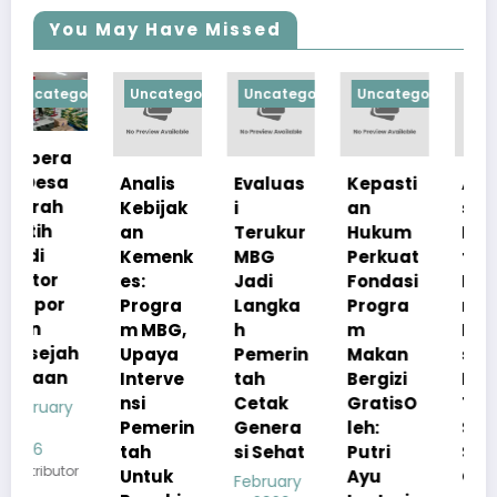
You May Have Missed
orized
Uncategorized
Uncategorized
Uncategorized
Uncategorize
Analis
Evaluas
Kepasti
Apresia
Kebijak
i
an
si
an
Terukur
Hukum
Pemerin
Kemenk
MBG
Perkuat
tah
es:
Jadi
Fondasi
Pastika
Progra
Langka
Progra
n
m MBG,
h
m
Kualita
h
Upaya
Pemerin
Makan
s Menu
Interve
tah
Bergizi
MBG
nsi
Cetak
GratisO
Tetap
Pemerin
Genera
leh:
Sesuai
tah
si Sehat
Putri
Standar
r
Untuk
Ayu
Gizi
February