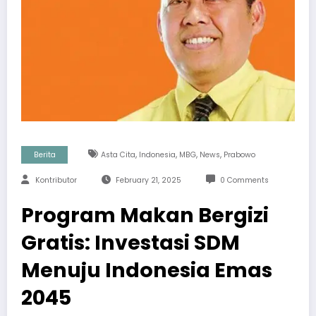
,
,
,
,
Berita
Asta Cita
Indonesia
MBG
News
Prabowo
Kontributor
February 21, 2025
0 Comments
Program Makan Bergizi
Gratis: Investasi SDM
Menuju Indonesia Emas
2045