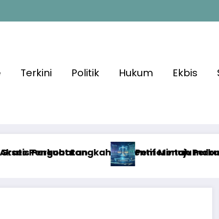
e
Terkini
Politik
Hukum
Ekbis
ventif Menuju Indonesia Lebih Sehat
Pemerintah Perkuat Ekosistem Media Digital N
D