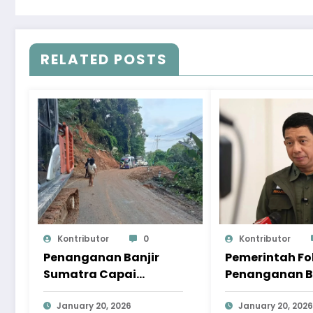
RELATED POSTS
Kontributor
0
Kontributor
Penanganan Banjir
Pemerintah F
Sumatra Capai
Penanganan B
Progres Signifikan,
Sumatra pad
Pemulihan Terus
January 20, 2026
Pemulihan
January 20, 2026