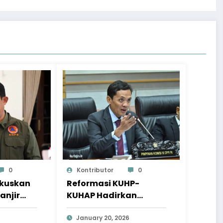
0
Kontributor
0
okuskan
Reformasi KUHP-
anjir
KUHAP Hadirkan
a
Wajah Hukum yang
Lebih Berkeadilan
January 20, 2026