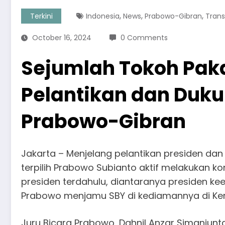
,
,
,
Terkini
Indonesia
News
Prabowo-Gibran
Trans
October 16, 2024
0 Comments
Sejumlah Tokoh Pak
Pelantikan dan Duku
Prabowo-Gibran
Jakarta – Menjelang pelantikan presiden dan 
terpilih Prabowo Subianto aktif melakukan k
presiden terdahulu, diantaranya presiden k
Prabowo menjamu SBY di kediamannya di Kert
Juru Bicara Prabowo, Dahnil Anzar Simanju