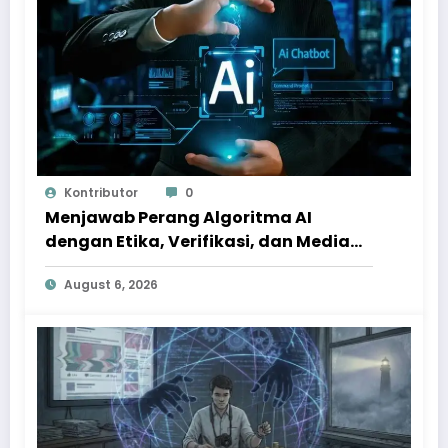
Kontributor
0
Menjawab Perang Algoritma AI
dengan Etika, Verifikasi, dan Media
Tepercaya
August 6, 2026