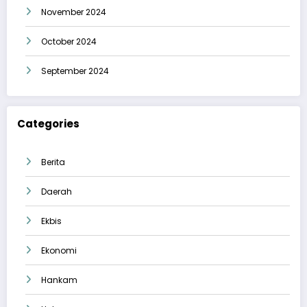
November 2024
October 2024
September 2024
Categories
Berita
Daerah
Ekbis
Ekonomi
Hankam