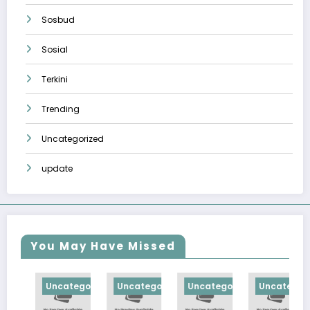
Sosbud
Sosial
Terkini
Trending
Uncategorized
update
You May Have Missed
orized
Uncategorized
Uncategorized
Uncategorized
Uncategorize