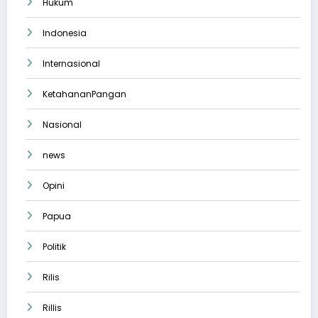
Hukum
Indonesia
Internasional
KetahananPangan
Nasional
news
Opini
Papua
Politik
Rilis
Rillis