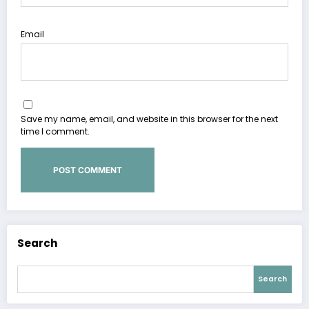
Email
Save my name, email, and website in this browser for the next
time I comment.
Search
Search