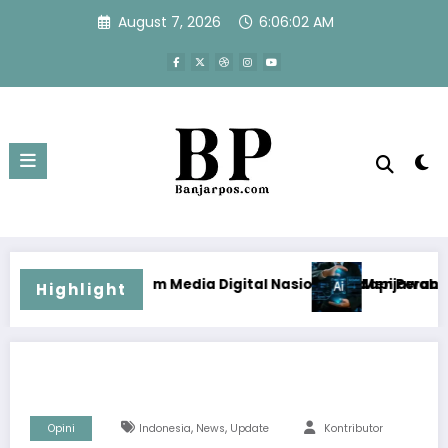
Skip
August 7, 2026
6:06:03 AM
to
content
a Digital Nasional Hadapi Perang Algoritma AI
Menjawab Perang Algoritma AI dengan 
Highlight
,
,
Opini
Indonesia
News
Update
Kontributor