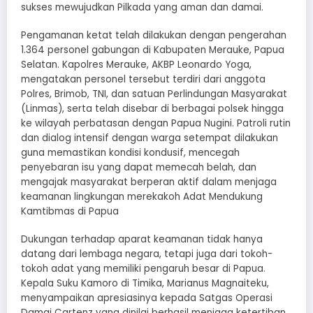
sukses mewujudkan Pilkada yang aman dan damai.
Pengamanan ketat telah dilakukan dengan pengerahan
1.364 personel gabungan di Kabupaten Merauke, Papua
Selatan. Kapolres Merauke, AKBP Leonardo Yoga,
mengatakan personel tersebut terdiri dari anggota
Polres, Brimob, TNI, dan satuan Perlindungan Masyarakat
(Linmas), serta telah disebar di berbagai polsek hingga
ke wilayah perbatasan dengan Papua Nugini. Patroli rutin
dan dialog intensif dengan warga setempat dilakukan
guna memastikan kondisi kondusif, mencegah
penyebaran isu yang dapat memecah belah, dan
mengajak masyarakat berperan aktif dalam menjaga
keamanan lingkungan merekakoh Adat Mendukung
Kamtibmas di Papua
Dukungan terhadap aparat keamanan tidak hanya
datang dari lembaga negara, tetapi juga dari tokoh-
tokoh adat yang memiliki pengaruh besar di Papua.
Kepala Suku Kamoro di Timika, Marianus Magnaiteku,
menyampaikan apresiasinya kepada Satgas Operasi
Damai Cartenz yang dinilai berhasil menjaga ketertiban