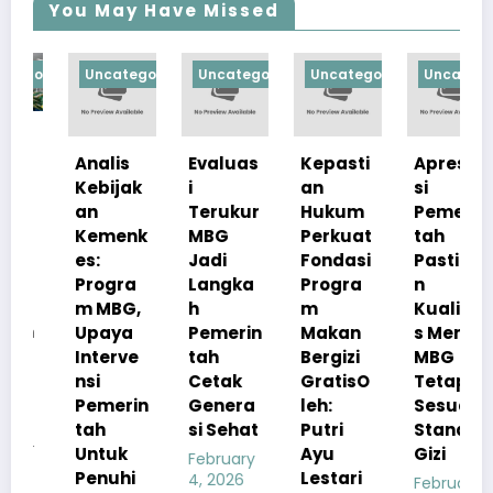
You May Have Missed
orized
Uncategorized
Uncategorized
Uncategorized
Uncategorize
Analis
Evaluas
Kepasti
Apresia
Kebijak
i
an
si
an
Terukur
Hukum
Pemerin
Kemenk
MBG
Perkuat
tah
es:
Jadi
Fondasi
Pastika
Progra
Langka
Progra
n
m MBG,
h
m
Kualita
Upaya
Pemerin
Makan
s Menu
Interve
tah
Bergizi
MBG
nsi
Cetak
GratisO
Tetap
Pemerin
Genera
leh:
Sesuai
tah
si Sehat
Putri
Standar
Untuk
Ayu
Gizi
February
Penuhi
Lestari
4, 2026
February