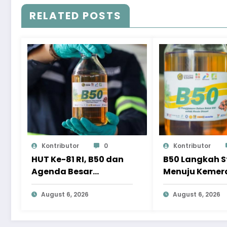
RELATED POSTS
Kontributor
0
Kontributor
HUT Ke-81 RI, B50 dan
B50 Langkah S
Agenda Besar
Menuju Kemer
Membebaskan
Energi Indones
Indonesia dari
August 6, 2026
August 6, 2026
Ketergantungan BBM
Impor