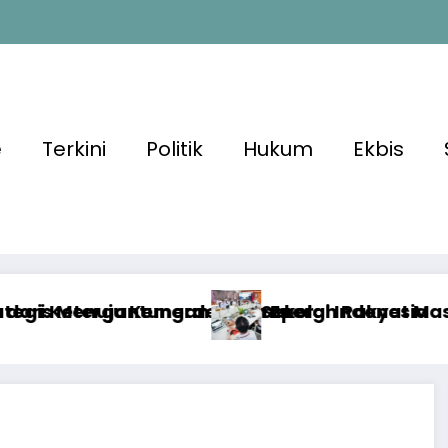
e
Terkini
Politik
Hukum
Ekbis
mpor
nergi Indonesia
ekolah Rakyat Masuk Kajian Evidence-Based 
Sek