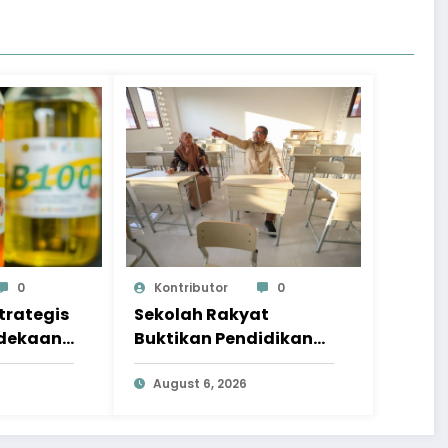
0
Kontributor
0
trategis
Sekolah Rakyat
dekaan
Buktikan Pendidikan
ia
Anak Miskin Kini
Menjadi Prioritas
August 6, 2026
Negara