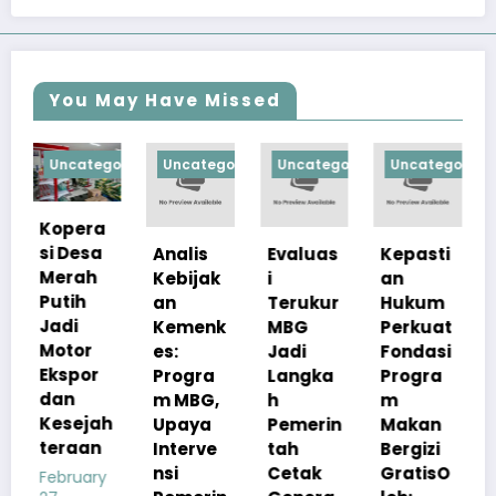
You May Have Missed
egorized
Uncategorized
Uncategorized
Uncategorized
Uncategori
a
a
Analis
Evaluas
Kepasti
Apresia
Kebijak
i
an
si
an
Terukur
Hukum
Pemerin
Kemenk
MBG
Perkuat
tah
es:
Jadi
Fondasi
Pastika
r
Progra
Langka
Progra
n
m MBG,
h
m
Kualita
ah
Upaya
Pemerin
Makan
s Menu
n
Interve
tah
Bergizi
MBG
nsi
Cetak
GratisO
Tetap
y