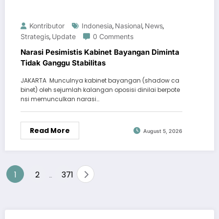
Kontributor
Indonesia
Nasional
News
,
,
,
Strategis
Update
0 Comments
,
Narasi Pesimistis Kabinet Bayangan Diminta
Tidak Ganggu Stabilitas
JAKARTA  Munculnya kabinet bayangan (shadow ca
binet) oleh sejumlah kalangan oposisi dinilai berpote
nsi memunculkan narasi…
Read More
August 5, 2026
Posts
1
2
371
…
pagination