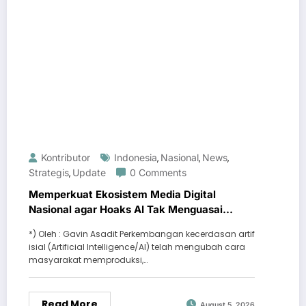
Kontributor
Indonesia
Nasional
News
,
,
,
Strategis
Update
0 Comments
,
Memperkuat Ekosistem Media Digital
Nasional agar Hoaks AI Tak Menguasai
Ruang Publik
*) Oleh : Gavin Asadit Perkembangan kecerdasan artif
isial (Artificial Intelligence/AI) telah mengubah cara
masyarakat memproduksi,…
Read More
August 5, 2026