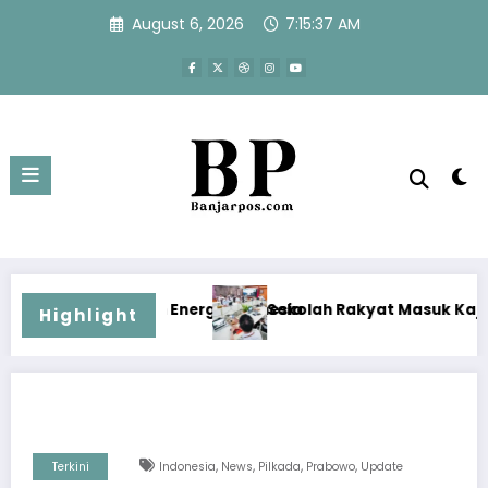
Skip
August 6, 2026
7:15:37 AM
to
content
gi Indonesia
Sekolah Rakyat Masuk Kajian Evidence-Based Poli
Highlight
,
,
,
,
Terkini
Indonesia
News
Pilkada
Prabowo
Update