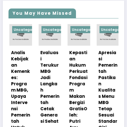
You May Have Missed
Uncategorized
Uncategorized
Uncategorized
Uncategorized
Uncat
nalis
Evaluas
Kepasti
Apresia
Progr
ebijak
i
an
si
m
n
Terukur
Hukum
Pemerin
Maka
emenk
MBG
Perkuat
tah
Bergiz
s:
Jadi
Fondasi
Pastika
Grati
rogra
Langka
Progra
n
Perku
 MBG,
h
m
Kualita
Keta
paya
Pemerin
Makan
s Menu
nan Gi
nterve
tah
Bergizi
MBG
Nasio
si
Cetak
GratisO
Tetap
l
emerin
Genera
leh:
Sesuai
Februa
ah
si Sehat
Putri
Standar
4, 202