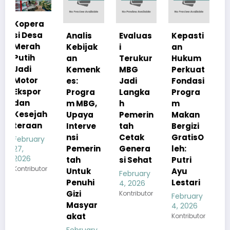
Analis
Evaluas
Kepasti
Apresia
Kebijak
i
an
si
an
Terukur
Hukum
Pemerin
Kemenk
MBG
Perkuat
tah
es:
Jadi
Fondasi
Pastika
Progra
Langka
Progra
n
m MBG,
h
m
Kualita
h
Upaya
Pemerin
Makan
s Menu
Interve
tah
Bergizi
MBG
nsi
Cetak
GratisO
Tetap
y
Pemerin
Genera
leh:
Sesuai
tah
si Sehat
Putri
Standar
r
Untuk
Ayu
Gizi
February
Penuhi
Lestari
4, 2026
February
Gizi
Kontributor
4, 2026
February
Masyar
Kontributor
4, 2026
akat
Kontributor