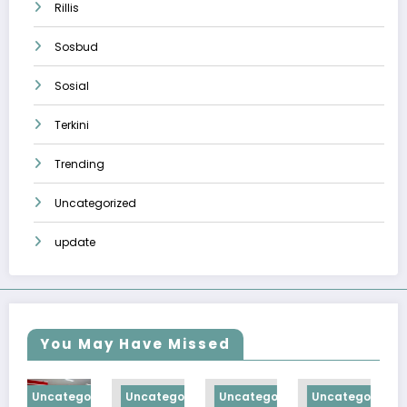
Rillis
Sosbud
Sosial
Terkini
Trending
Uncategorized
update
You May Have Missed
gorized
Uncategorized
Uncategorized
Uncategorized
Uncategoriz