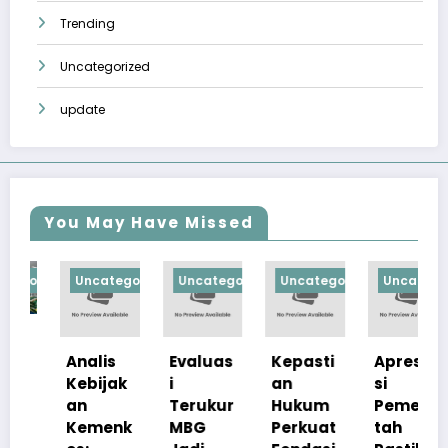
Trending
Uncategorized
update
You May Have Missed
orized
Uncategorized
Uncategorized
Uncategorized
Uncategorize
Analis
Evaluas
Kepasti
Apresia
Kebijak
i
an
si
an
Terukur
Hukum
Pemerin
Kemenk
MBG
Perkuat
tah