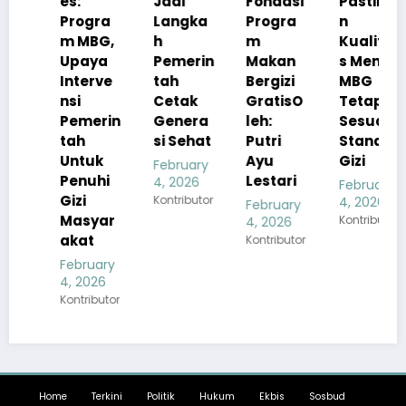
es:
Jadi
Fondasi
Pastika
Progra
Langka
Progra
n
m MBG,
h
m
Kualita
Upaya
Pemerin
Makan
s Menu
Interve
tah
Bergizi
MBG
nsi
Cetak
GratisO
Tetap
Pemerin
Genera
leh:
Sesuai
tah
si Sehat
Putri
Standar
Untuk
Ayu
Gizi
February
Penuhi
Lestari
4, 2026
February
Gizi
Kontributor
4, 2026
February
Masyar
Kontributor
4, 2026
akat
Kontributor
February
4, 2026
Kontributor
Home
Terkini
Politik
Hukum
Ekbis
Sosbud