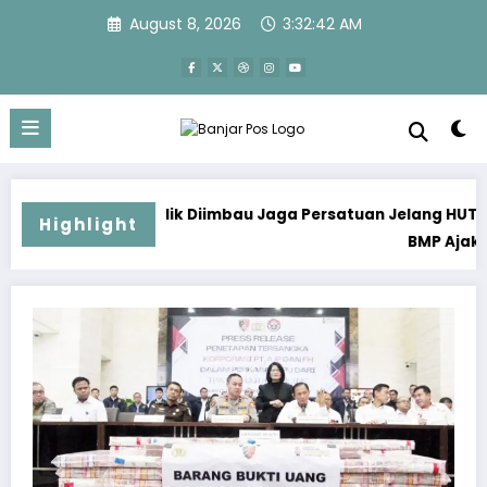
Skip
August 8, 2026
3:32:43 AM
to
content
lik Diimbau Jaga Persatuan Jelang HUT Ke-81 RI
Highlight
BMP Ajak Masyarakat Perkuat