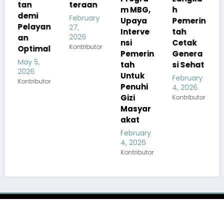
teraan
m MBG,
h
m
February
Upaya
Pemerin
Makan
an
27,
Interve
tah
Bergizi
2026
nsi
Cetak
GratisO
Kontributor
al
Pemerin
Genera
leh:
tah
si Sehat
Putri
Untuk
Ayu
February
tor
Penuhi
Lestari
4, 2026
Gizi
Kontributor
February
Masyar
4, 2026
akat
Kontributor
February
4, 2026
Kontributor
Home
Terkini
Politik
Hukum
Ekbis
Sosbud
Opini